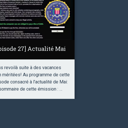
pisode 27] Actualité Mai
s revoilà suite à des vacances
n méritées! Au programme de cette
sode consacré à l’actualité de Mai:
sommaire de cette émission : …