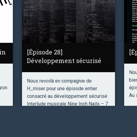
in
[Épisode 28]
[É
Développement sécurisé
Nou
bie
Nous revoilà en compagnie de
azon
épi
H_miser pour une épisode entier
Au 
consacré au développement sécurisé
Interlude musicale Nine Inch Nails – 7
Ghost I …
Précédent
1
2
3
4
5
Suivant