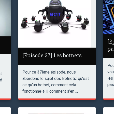
[É
pa
[Épisode 37] Les botnets
Pou
vou
Pour ce 37ème épisode, nous
nt
les
abordons le sujet des Botnets: qu’est
lé
pas
ce qu’un botnet, comment cela
fonctionne-t-il, comment s’en …