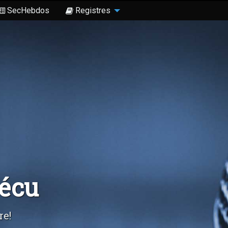
SecHebdos
Registres
Sécu
re!