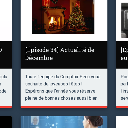
O
[Épisode 34] Actualité de
[É
Décembre
eu
oulu
Toute l’équipe du Comptoir Sécu vous
Pou
n
souhaite de joyeuses fêtes !
par
mode
Espérons que l’année vous réserve
l’i
pleine de bonnes choses aussi bien …
ser