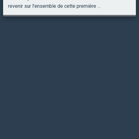
revenir sur l’ensemble de cette première …
[FIC2016] 2 – Jérémie Zimmermann – Nicolas
Diaz
Toujours dans la continuité de notre webradio pendant le