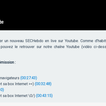
er un nouveau SECHebdo en live sur Youtube. Comme d’habitu
s pouvez le retrouver sur notre chaîne Youtube (vidéo ci-des
mission :
 navigateurs
(00:27:43)
t sa box Internet ><)
(00:32:48)
30)
t sa box Internet \0/)
(00:43:15)