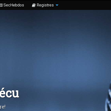
SecHebdos
Registres
Sécu
re!