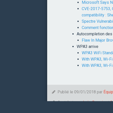
Microsoft Says N
CVE-2017-5753, C
compatibility : Sh
Spectre Vulnerabi
Comment fonction
Autocompletion des 
Flaw In Major Br
WPA3 arrive
WPA3 WiFi Stand
With WPA3, Wi-Fi 
With WPA3, Wi-Fi s
Publié le 09/01/2018 par
Équi
Contributeurs:
Loïs Samain
et
M
Tags:
Meltdown
Spectre
WPA