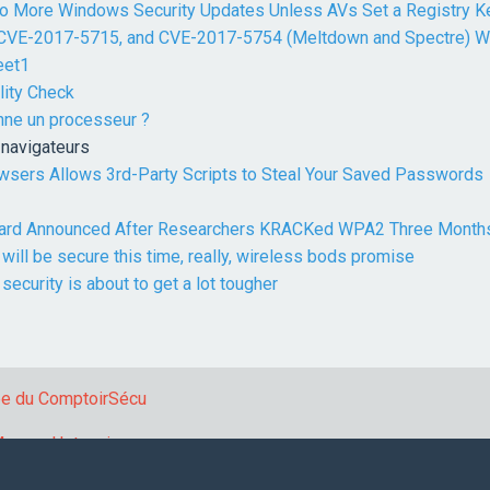
o More Windows Security Updates Unless AVs Set a Registry K
VE-2017-5715, and CVE-2017-5754 (Meltdown and Spectre) Wi
eet1
lity Check
ne un processeur ?
navigateurs
owsers Allows 3rd-Party Scripts to Steal Your Saved Passwords
ard Announced After Researchers KRACKed WPA2 Three Month
will be secure this time, really, wireless bods promise
ecurity is about to get a lot tougher
pe du ComptoirSécu
organ Hotonnier
.
3
JavaScript
Navigateurs