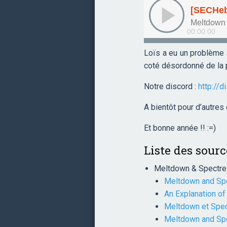
Loïs a eu un problème 
coté désordonné de la 
Notre discord :
http://d
A bientôt pour d’autre
Et bonne année !! :=)
Liste des sourc
Meltdown & Spectre
Meltdown and Spec
An Explanation o
Meltdown et Spect
Meltdown and Spec