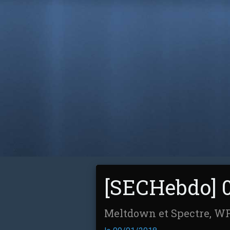
[SECHebdo] 0
Meltdown et Spectre, WP