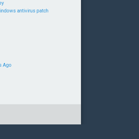
ey
ndows antivirus patch
s Ago