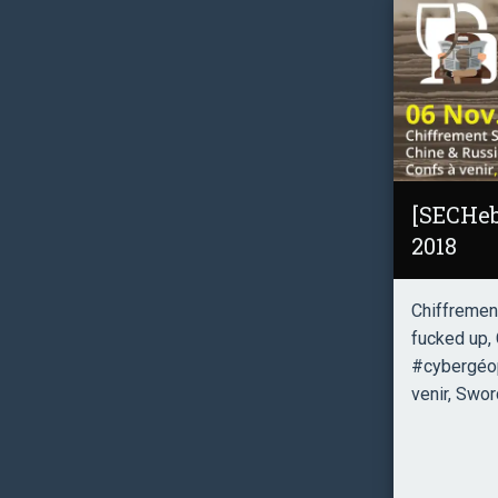
[SECHeb
2018
Chiffremen
fucked up,
#cybergéop
venir, Swor