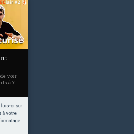
ent
 de voir
nts à 7
 fois-ci sur
s à votre
formatage