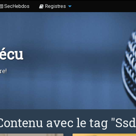
SecHebdos
Registres
Sécu
re!
Contenu avec le tag "Ssd