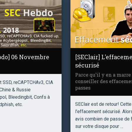
do] 06 Novembre
[SEClair] L'effacem
sécurisé
Parce qu'il y en a marre
conseiller des effaceme
t SSD, reCAPTCHAv3, CIA
passes
 Chine & Russie
ol, Bleedingbit, Confs à
SEClair est de retour! Cette
dphish, etc.
l’effacement sécurisé. Alor
avis combien de passe de 
sur votre disque pour …