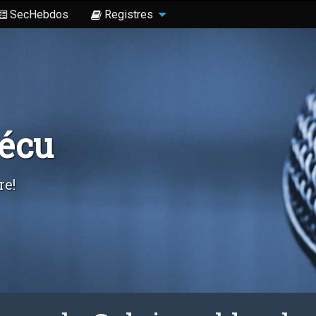
SecHebdos
Registres
Sécu
re!