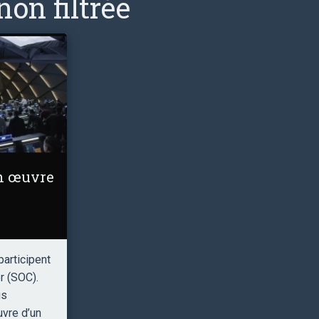
on filtrée
en œuvre
participent
r (SOC).
us
vre d’un