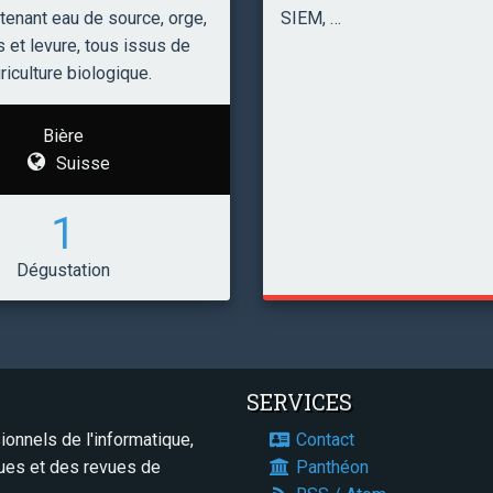
SIEM, …
ontenant eau de source, orge,
 et levure, tous issus de
griculture biologique.
Bière
Suisse
1
Dégustation
SERVICES
onnels de l'informatique,
Contact
ques et des revues de
Panthéon