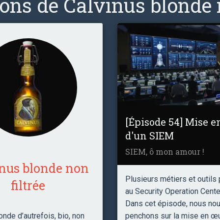
ons de Calvinus blonde n
[Épisode 54] Mise 
d'un SIEM
SIEM, ô mon amour !
nus blonde non
Plusieurs métiers et outils 
filtrée
au Security Operation Cente
Dans cet épisode, nous no
penchons sur la mise en œu
onde d’autrefois, bio, non