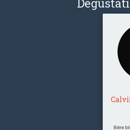
Degustati
Calvi
Bière bl