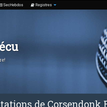
SecHebdos
Registres
Sécu
re!
tations de Corsendonk 