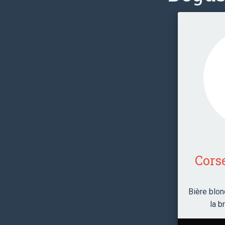
Cors
Bière blon
la b