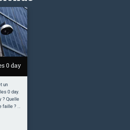
es 0 day
t un
les 0 day.
y ? Quelle
 faille ? …