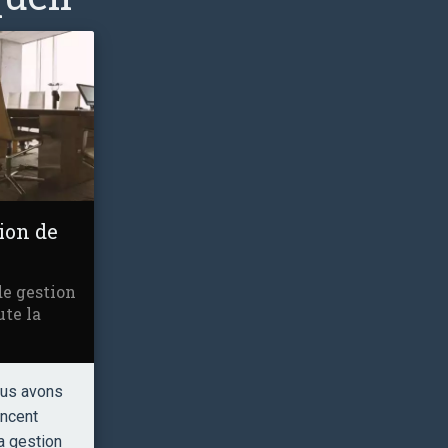
tion de
de gestion
ute la
ous avons
incent
a gestion