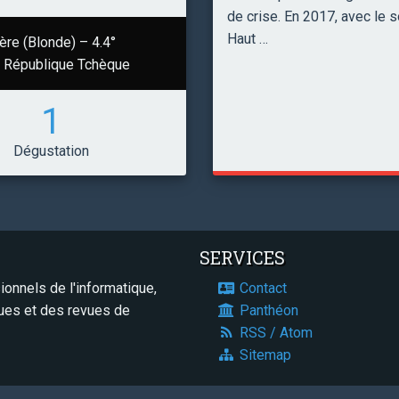
de crise. En 2017, avec le s
Haut …
ère (Blonde) – 4.4°
République Tchèque
1
Dégustation
SERVICES
onnels de l'informatique,
Contact
ques et des revues de
Panthéon
RSS / Atom
Sitemap