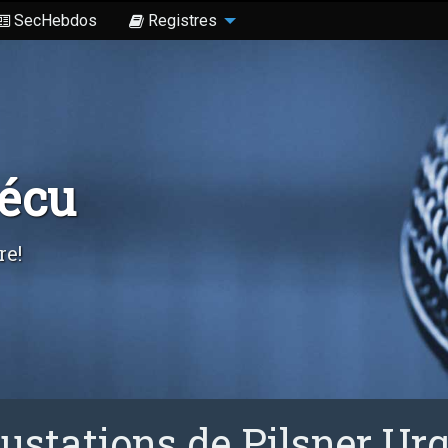
SecHebdos
Registres
Sécu
re!
ustations de Pilsner Urq