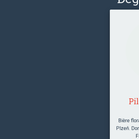
Pi
Bière flo
Plzeň. Dor
F