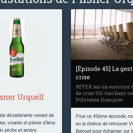
[Épisode 45] La ges
crise
RETEX sur un exercice 
de crise SSI touchant to
lsner Urquell
Polynésie française
rale désaltérante venant de
Pour ce 45ème épisode, n
ée, vivante et pleine d'âme.
eu la chance de retrouver V
in sèche et amère.
Balouet pour échanger sur l