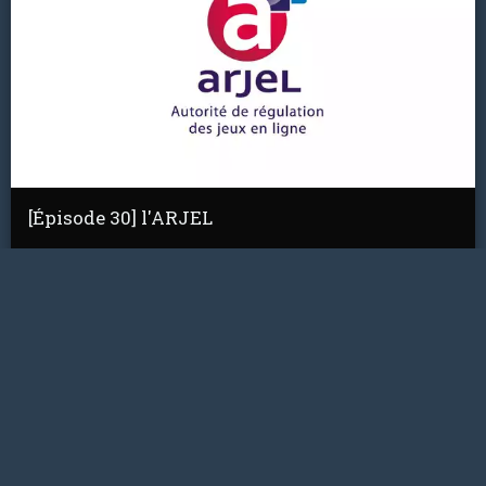
[Épisode 30] l'ARJEL
Déjà 30 épisodes du Comptoir ! Pour cet épisode, nous
avons voulu comprendre un peu mieux un secteur peu
connu, celui des jeux en ligne. Ainsi, nous …
À PROPOS