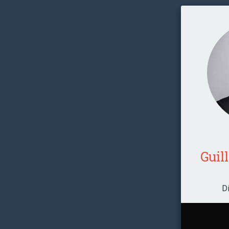
Guil
D