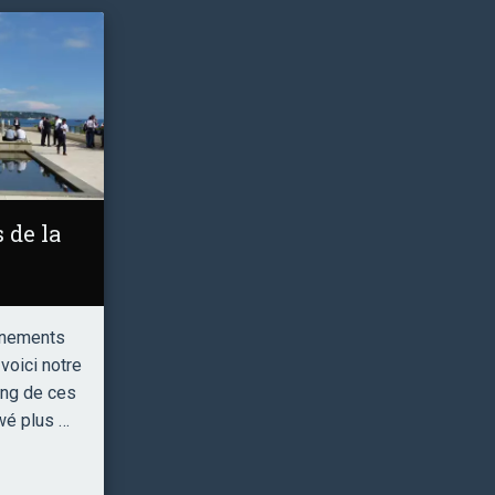
 de la
énements
voici notre
ong de ces
wé plus …