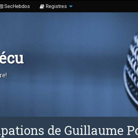
SecHebdos
Registres
Sécu
re!
ipations de Guillaume 