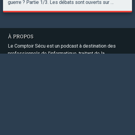
guerre ? Partie 1/3. Les débats sont ouverts sur …
À PROPOS
Le Comptoir Sécu est un podcast à destination des
professionnels de l'informatique, traitant de la
cybersécurité à travers des dossiers thématiques et
des revues de l'actualité spécialisée.
Suite
Podcast en
CC BY-NC-SA
SERVICES
Contact
Panthéon
RSS / Atom
Sitemap