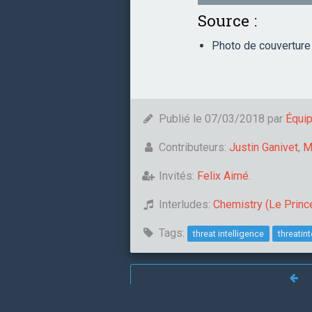
Source :
Photo de couvertur
Publié le 07/03/2018 par
Équi
Contributeurs:
Justin Ganivet
,
M
Invités:
Felix Aimé
.
Interludes:
Chemistry (Le Princ
Tags:
threat intelligence
threatint