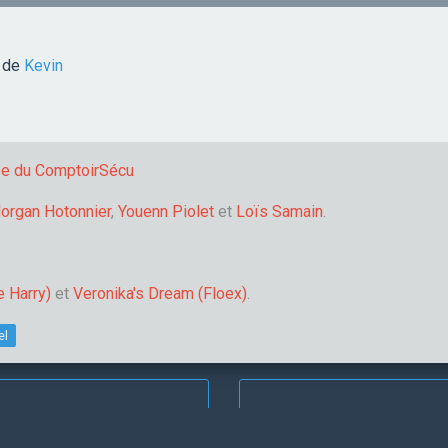
e de
Kevin
pe du ComptoirSécu
organ Hotonnier
,
Youenn Piolet
et
Loïs Samain
.
e Harry)
et
Veronika's Dream (Floex)
.
el