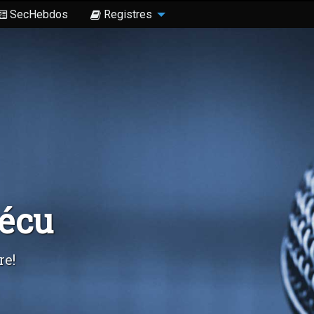
SecHebdos
Registres
Sécu
re!