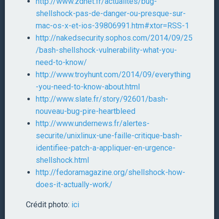
http://www.zdnet.fr/actualites/bug-
shellshock-pas-de-danger-ou-presque-sur-
mac-os-x-et-ios-39806991.htm#xtor=RSS-1
http://nakedsecurity.sophos.com/2014/09/25
/bash-shellshock-vulnerability-what-you-
need-to-know/
http://www.troyhunt.com/2014/09/everything
-you-need-to-know-about.html
http://www.slate.fr/story/92601/bash-
nouveau-bug-pire-heartbleed
http://www.undernews.fr/alertes-
securite/unixlinux-une-faille-critique-bash-
identifiee-patch-a-appliquer-en-urgence-
shellshock.html
http://fedoramagazine.org/shellshock-how-
does-it-actually-work/
Crédit photo:
ici