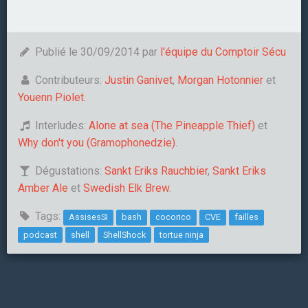
Publié le 30/09/2014 par
l'équipe du Comptoir Sécu
Contributeurs:
Justin Ganivet
,
Morgan Hotonnier
et
Youenn Piolet
.
Interludes:
Alone at sea (The Pineapple Thief)
et
Why don't you (Gramophonedzie)
.
Dégustations:
Sankt Eriks Rauchbier
,
Sankt Eriks
Amber Ale
et
Swedish Elk Brew
.
Tags:
AssisesSI
bash
cocorico
CVE
failles
podcast
shell
ShellShock
tortue ninja