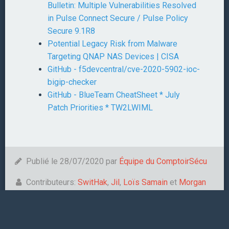
Bulletin: Multiple Vulnerabilities Resolved
in Pulse Connect Secure / Pulse Policy
Secure 9.1R8
Potential Legacy Risk from Malware
Targeting QNAP NAS Devices | CISA
GitHub - f5devcentral/cve-2020-5902-ioc-
bigip-checker
GitHub - BlueTeam CheatSheet * July
Patch Priorities * TW2LWIML
Publié le 28/07/2020 par
Équipe du ComptoirSécu
Contributeurs:
SwitHak
,
Jil
,
Loïs Samain
et
Morgan
Hotonnier
.
Tags:
DJI
Synacktiv
NSO
Facebook
VPN