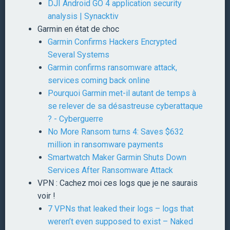
DJI Android GO 4 application security
analysis | Synacktiv
Garmin en état de choc
Garmin Confirms Hackers Encrypted
Several Systems
Garmin confirms ransomware attack,
services coming back online
Pourquoi Garmin met-il autant de temps à
se relever de sa désastreuse cyberattaque
? - Cyberguerre
No More Ransom turns 4: Saves $632
million in ransomware payments
Smartwatch Maker Garmin Shuts Down
Services After Ransomware Attack
VPN : Cachez moi ces logs que je ne saurais
voir !
7 VPNs that leaked their logs – logs that
weren’t even supposed to exist – Naked