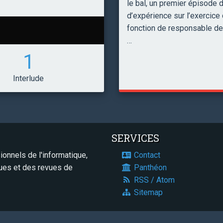
le bal, un premier épisode d
d’expérience sur l’exercice 
fonction de responsable de 
…
1
Interlude
SERVICES
onnels de l'informatique,
Contact
ques et des revues de
Panthéon
RSS / Atom
Sitemap