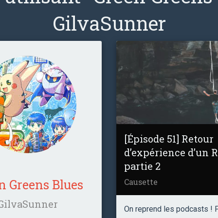
GilvaSunner
[Épisode 51] Retour
d’expérience d’un R
partie 2
Causette
n Greens Blues
GilvaSunner
On reprend les podcasts ! P