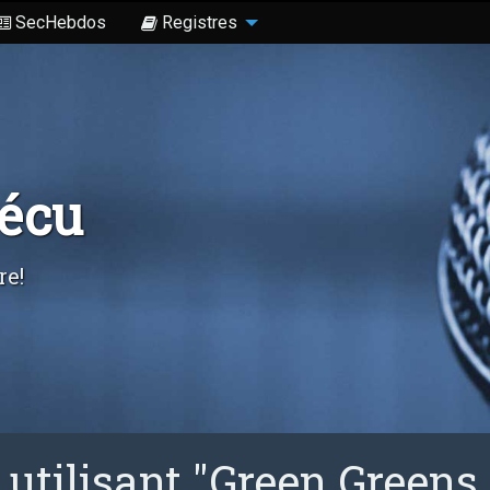
SecHebdos
Registres
Sécu
re!
utilisant "Green Greens