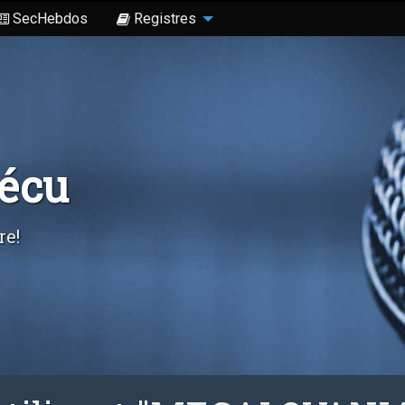
SecHebdos
Registres
Sécu
re!