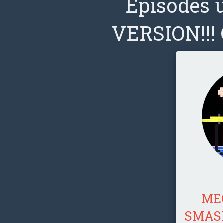
Épisodes 
VERSION!!!
ME
SMASH