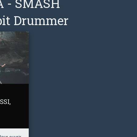
IA - SMASH
bit Drummer
SSI,