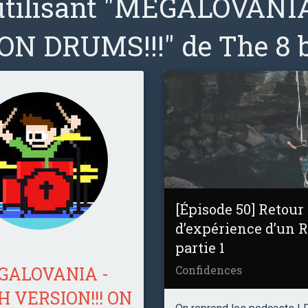
utilisant "MEGALOVAN
 ON DRUMS!!!" de The 8 
[Épisode 50] Retour
d’expérience d’un R
partie 1
Confidences
GALOVANIA -
 VERSION!!! ON