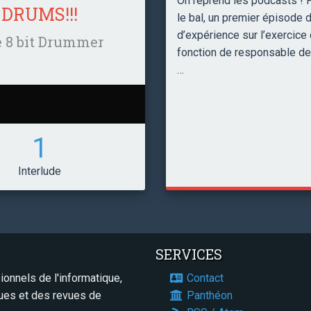
On reprend les podcasts ! P
DRUMS!!!
le bal, un premier épisode d
d’expérience sur l’exercice 
 8 bit Drummer
fonction de responsable de 
…
1
Interlude
SERVICES
onnels de l'informatique,
Contact
ques et des revues de
Panthéon