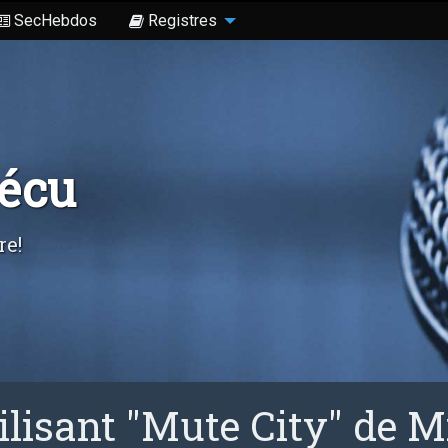
SecHebdos
Registres
Sécu
re!
ilisant "Mute City" de 