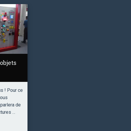
objets
s ! Pour ce
nous
 parlera de
ctures …