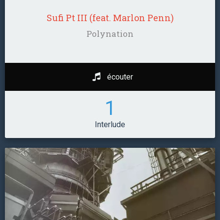
Sufi Pt III (feat. Marlon Penn)
Polynation
écouter
1
Interlude