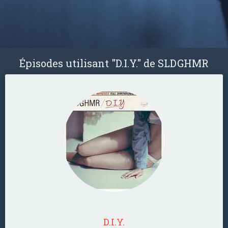
Épisodes utilisant "D.I.Y." de SLDGHMR
D.I.Y.