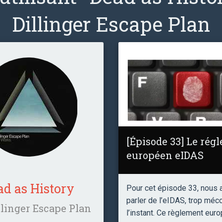
Dillinger Escape Plan
[Épisode 33] Le rég
européen eIDAS
ad as History
Pour cet épisode 33, nous 
parler de l’eIDAS, trop méc
llinger Escape Plan
l’instant. Ce règlement euro