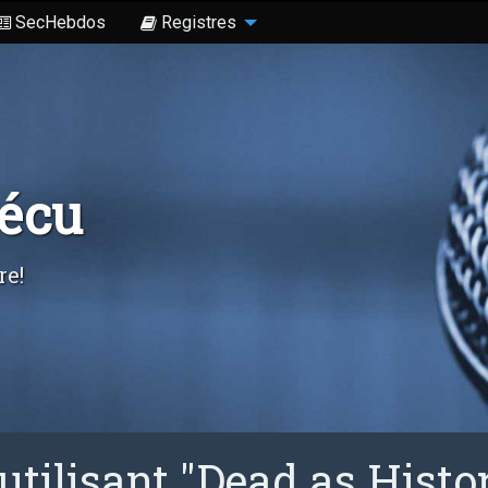
SecHebdos
Registres
Sécu
re!
utilisant "Dead as Histo