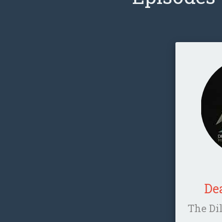
De
The Di