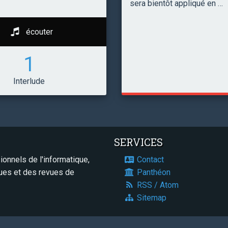
sera bientôt appliqué en …
écouter
1
Interlude
SERVICES
onnels de l'informatique,
Contact
ques et des revues de
Panthéon
RSS / Atom
Sitemap