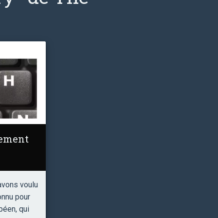
lement
avons voulu
onnu pour
péen, qui