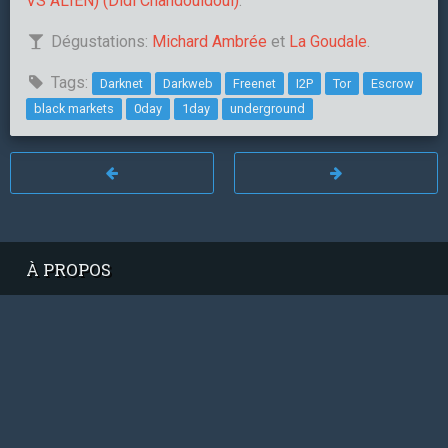
VS ALIEN) (Didi Chandouidoui)
.
Dégustations:
Michard Ambrée
et
La Goudale
.
Tags:
Darknet
Darkweb
Freenet
I2P
Tor
Escrow
black markets
0day
1day
underground
À PROPOS
Le Comptoir Sécu est un podcast à destination des
professionnels de l'informatique, traitant de la
cybersécurité à travers des dossiers thématiques et
des revues de l'actualité spécialisée.
Suite
Podcast en
CC BY-NC-SA