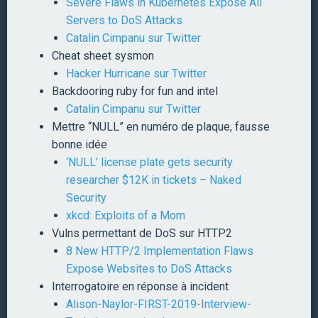
Severe Flaws in Kubernetes Expose All
Servers to DoS Attacks
Catalin Cimpanu sur Twitter
Cheat sheet sysmon
Hacker Hurricane sur Twitter
Backdooring ruby for fun and intel
Catalin Cimpanu sur Twitter
Mettre “NULL” en numéro de plaque, fausse
bonne idée
‘NULL’ license plate gets security
researcher $12K in tickets – Naked
Security
xkcd: Exploits of a Mom
Vulns permettant de DoS sur HTTP2
8 New HTTP/2 Implementation Flaws
Expose Websites to DoS Attacks
Interrogatoire en réponse à incident
Alison-Naylor-FIRST-2019-Interview-