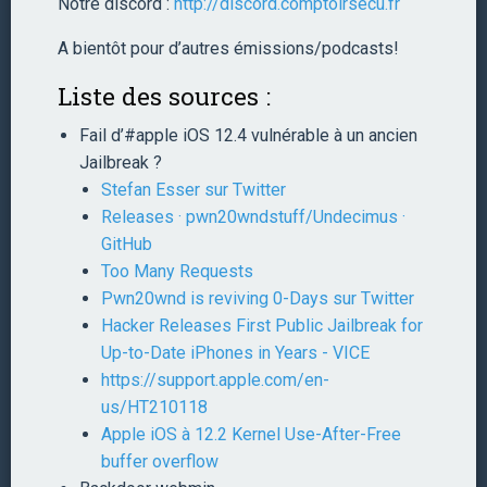
Notre discord :
http://discord.comptoirsecu.fr
A bientôt pour d’autres émissions/podcasts!
Liste des sources :
Fail d’#apple iOS 12.4 vulnérable à un ancien
Jailbreak ?
Stefan Esser sur Twitter
Releases · pwn20wndstuff/Undecimus ·
GitHub
Too Many Requests
Pwn20wnd is reviving 0-Days sur Twitter
Hacker Releases First Public Jailbreak for
Up-to-Date iPhones in Years - VICE
https://support.apple.com/en-
us/HT210118
Apple iOS à 12.2 Kernel Use-After-Free
buffer overflow