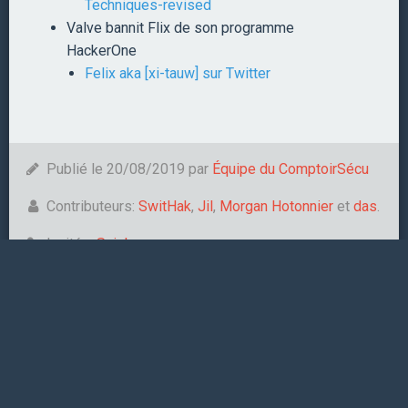
Techniques-revised
Valve bannit Flix de son programme
HackerOne
Felix aka [xi-tauw] sur Twitter
Publié le 20/08/2019 par
Équipe du ComptoirSécu
Contributeurs:
SwitHak
,
Jil
,
Morgan Hotonnier
et
das
.
Invités:
Snip'
.
Tags: